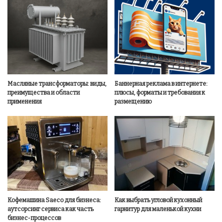
Масляные трансформаторы: виды,
Баннерная реклама в интернете:
преимущества и области
плюсы, форматы и требования к
применения
размещению
Кофемашина Saeco для бизнеса:
Как выбрать угловой кухонный
аутсорсинг сервиса как часть
гарнитур для маленькой кухни
бизнес-процессов