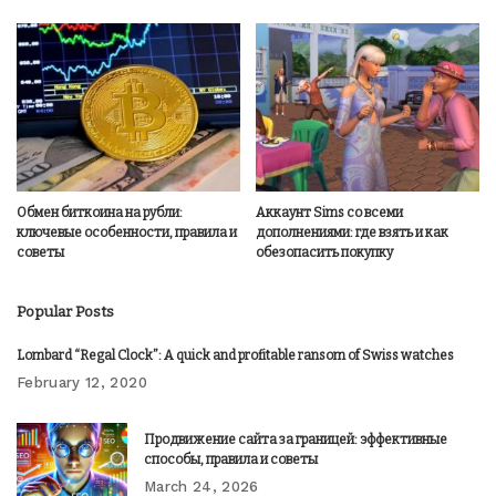
Обмен биткоина на рубли:
Аккаунт Sims со всеми
ключевые особенности, правила и
дополнениями: где взять и как
советы
обезопасить покупку
Popular Posts
Lombard “Regal Clock”: A quick and profitable ransom of Swiss watches
February 12, 2020
Продвижение сайта за границей: эффективные
способы, правила и советы
March 24, 2026