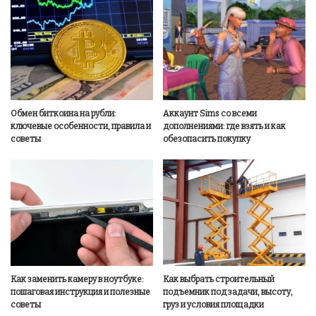
Обмен биткоина на рубли:
Аккаунт Sims со всеми
ключевые особенности, правила и
дополнениями: где взять и как
советы
обезопасить покупку
Как заменить камеру в ноутбуке:
Как выбрать строительный
пошаговая инструкция и полезные
подъемник под задачи, высоту,
советы
груз и условия площадки