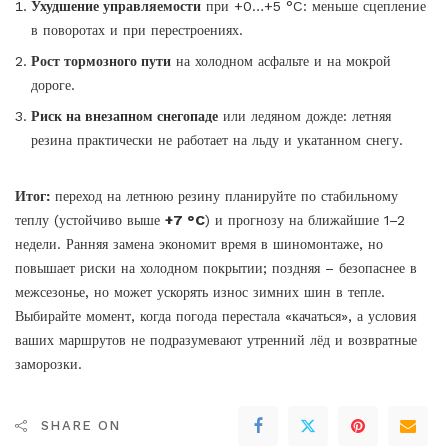
Ухудшение управляемости
при +0…+5 °C: меньше сцепление
в поворотах и при перестроениях.
Рост тормозного пути
на холодном асфальте и на мокрой
дороге.
Риск на внезапном снегопаде
или ледяном дожде: летняя
резина практически не работает на льду и укатанном снегу.
Итог:
переход на летнюю резину планируйте по стабильному
теплу (устойчиво выше
+7 °C
) и прогнозу на ближайшие 1–2
недели. Ранняя замена экономит время в шиномонтаже, но
повышает риски на холодном покрытии; поздняя – безопаснее в
межсезонье, но может ускорять износ зимних шин в тепле.
Выбирайте момент, когда погода перестала «качаться», а условия
ваших маршрутов не подразумевают утренний лёд и возвратные
заморозки.
SHARE ON