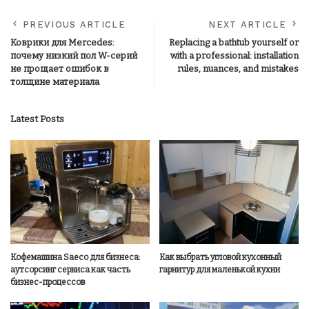
PREVIOUS ARTICLE
NEXT ARTICLE
Коврики для Mercedes:
Replacing a bathtub yourself or
почему низкий пол W-серий
with a professional: installation
не прощает ошибок в
rules, nuances, and mistakes
толщине материала
Latest Posts
Кофемашина Saeco для бизнеса:
Как выбрать угловой кухонный
аутсорсинг сервиса как часть
гарнитур для маленькой кухни
бизнес-процессов