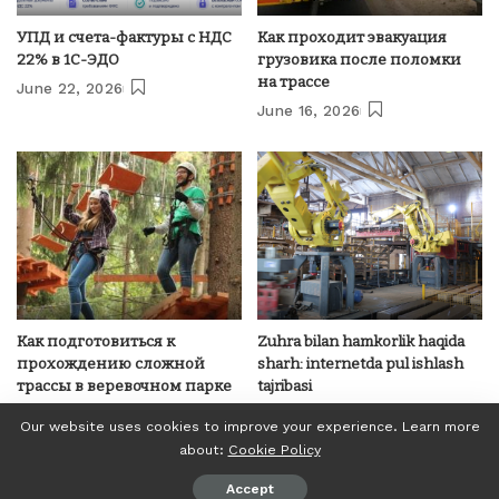
УПД и счета-фактуры с НДС
Как проходит эвакуация
22% в 1С-ЭДО
грузовика после поломки
на трассе
June 22, 2026
June 16, 2026
Как подготовиться к
Zuhra bilan hamkorlik haqida
прохождению сложной
sharh: internetda pul ishlash
трассы в веревочном парке
tajribasi
June 12, 2026
June 8, 2026
Our website uses cookies to improve your experience. Learn more
about:
Cookie Policy
© Invest24News.com, 2018-2023. All Right Reserved.
Accept