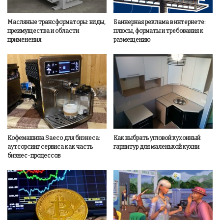
Масляные трансформаторы: виды,
Баннерная реклама в интернете:
преимущества и области
плюсы, форматы и требования к
применения
размещению
Кофемашина Saeco для бизнеса:
Как выбрать угловой кухонный
аутсорсинг сервиса как часть
гарнитур для маленькой кухни
бизнес-процессов