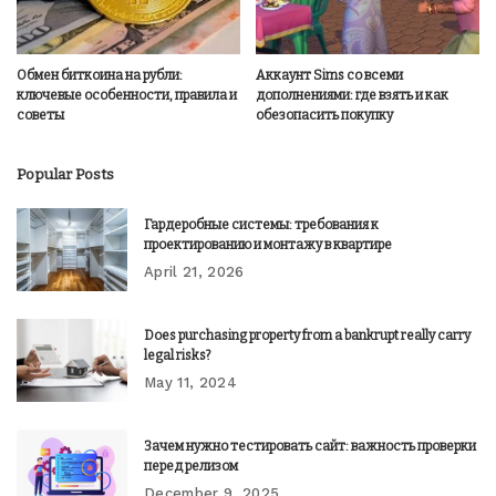
Обмен биткоина на рубли:
Аккаунт Sims со всеми
ключевые особенности, правила и
дополнениями: где взять и как
советы
обезопасить покупку
Popular Posts
Гардеробные системы: требования к
проектированию и монтажу в квартире
April 21, 2026
Does purchasing property from a bankrupt really carry
legal risks?
May 11, 2024
Зачем нужно тестировать сайт: важность проверки
перед релизом
December 9, 2025