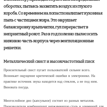
оборотах, пытаясь захватить воздух из глухого
короба. Со временем на лопасти налипает кухонная
пыль с частицами жира. Это нарушает
балансировку крыльчатки, гул перерастает в
неприятный рокот. Раз в год полезно пылесосить
нижнюю часть корпуса через вентиляционные
решетки.
Металлический свист и высокочастотный писк
Пронзительный свист пугает пользователей сильнее всего.
Возникает ощущение критической ошибки в электронике. На
практике источник звука находится над стеклом, а не под ним.
Виновата посуда.
Многослойное дно (капсульное) состоит из разных металлов.
Производители комбинируют нержавеющую сталь и алюминий для