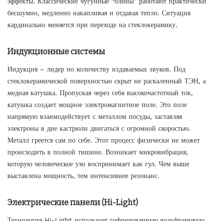
эффекты. Классические чугунные “блины” работают практически
бесшумно, медленно накапливая и отдавая тепло. Ситуация
кардинально меняется при переходе на стеклокерамику.
Индукционные системы
Индукция – лидер по количеству издаваемых звуков. Под
стеклокерамической поверхностью скрыт не раскаленный ТЭН, а
медная катушка. Пропуская через себя высокочастотный ток,
катушка создает мощное электромагнитное поле. Это поле
напрямую взаимодействует с металлом посуды, заставляя
электроны в дне кастрюли двигаться с огромной скоростью.
Металл греется сам по себе. Этот процесс физически не может
происходить в полной тишине. Возникает микровибрация,
которую человеческое ухо воспринимает как гул. Чем выше
выставлена мощность, тем интенсивнее резонанс.
Электрические панели (Hi-Light)
Технология Hi-Light использует гофрированную вольфрамовую