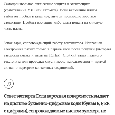
Самопроизвольное отключение защиты в электрощите
(срабатывание УЗО или автомата). Если включение плиты
выбивает пробки в квартире, внутри произошло короткое
замыкание. Пробита изоляция, либо влага попала на силовую
часть платы.
Запах гари, сопровождающий работу вентилятора. Исправная
электроника пахнет только в первые часы после покупки (выгорает
заводская смазка и пыль на ТЭНах). Стойкий запах паленого
текстолита или проводки спустя месяц использования – прямой
сигнал о перегреве контактных соединений.
Совет эксперта:
Если варочная поверхность выдает
на дисплее буквенно-цифровые коды (буквы E, F, ER
с цифрами), сопровождаемые писком зуммера, не