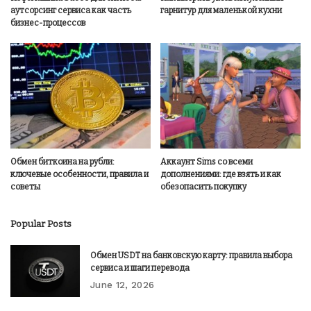
аутсорсинг сервиса как часть
гарнитур для маленькой кухни
бизнес-процессов
Обмен биткоина на рубли:
Аккаунт Sims со всеми
ключевые особенности, правила и
дополнениями: где взять и как
советы
обезопасить покупку
Popular Posts
Обмен USDT на банковскую карту: правила выбора
сервиса и шаги перевода
June 12, 2026