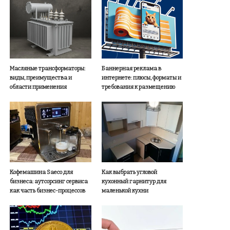
Масляные трансформаторы:
Баннерная реклама в
виды, преимущества и
интернете: плюсы, форматы и
области применения
требования к размещению
Кофемашина Saeco для
Как выбрать угловой
бизнеса: аутсорсинг сервиса
кухонный гарнитур для
как часть бизнес-процессов
маленькой кухни