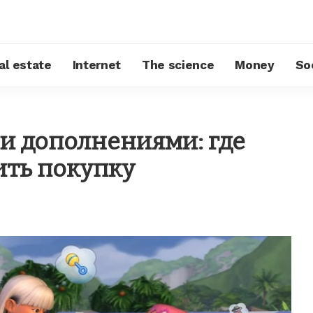
al estate
Internet
The science
Money
So
ми дополнениями: где
ить покупку