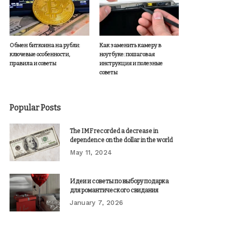
Обмен биткоина на рубли:
Как заменить камеру в
ключевые особенности,
ноутбуке: пошаговая
правила и советы
инструкция и полезные
советы
Popular Posts
The IMF recorded a decrease in
dependence on the dollar in the world
May 11, 2024
Идеи и советы по выбору подарка
для романтического свидания
January 7, 2026