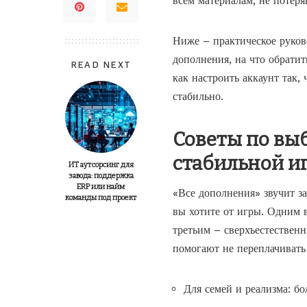
всем материалам, не потеря
Ниже – практическое руково
дополнения, на что обрати
READ NEXT
как настроить аккаунт так,
стабильно.
Советы по вы
стабильной и
ИТ аутсорсинг для
завода: поддержка
ERP или найм
«Все дополнения» звучит з
команды под проект
вы хотите от игры. Одним 
третьим – сверхъестествен
помогают не переплачивать 
Для семей и реализма: б