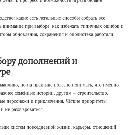
в деньги, прогресс и возможность играть онлайн.
дство: какие есть легальные способы собрать все
ть внимание при выборе, как избежать типичных ошибок и
 чтобы обновления, сохранения и библиотека работали
бору дополнений и
гре
аманчиво, но на практике полезно понимать, что именно
важнее семейные истории, другим – строительство,
ные персонажи и приключения. Чёткие приоритеты
и не разочароваться.
ольше систем повседневной жизни, карьеры, отношений.