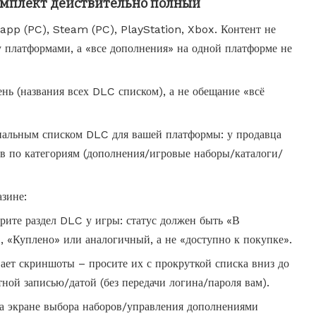
комплект действительно полный
app (PC), Steam (PC), PlayStation, Xbox. Контент не
у платформами, а «все дополнения» на одной платформе не
нь (названия всех DLC списком), а не обещание «всё
иальным списком DLC для вашей платформы: у продавца
в по категориям (дополнения/игровые наборы/каталоги/
азине:
ите раздел DLC у игры: статус должен быть «В
 «Куплено» или аналогичный, а не «доступно к покупке».
ает скриншоты – просите их с прокруткой списка вниз до
тной записью/датой (без передачи логина/пароля вам).
на экране выбора наборов/управления дополнениями