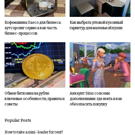
Кофемашина Saeco для бизнеса:
Как выбрать угловой кухонный
аутсорсинг сервиса как часть
гарнитур для маленькой кухни
бизнес-процессов
Обмен биткоина на рубли:
Аккаунт Sims со всеми
ключевые особенности, правила и
дополнениями: где взять и как
советы
обезопасить покупку
Popular Posts
How to take a mini -loader for rent?