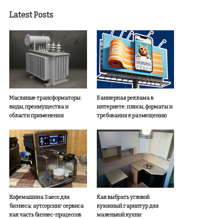
Latest Posts
Масляные трансформаторы:
Баннерная реклама в
виды, преимущества и
интернете: плюсы, форматы и
области применения
требования к размещению
Кофемашина Saeco для
Как выбрать угловой
бизнеса: аутсорсинг сервиса
кухонный гарнитур для
как часть бизнес-процессов
маленькой кухни