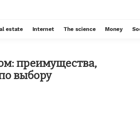
al estate
Internet
The science
Money
So
ом: преимущества,
по выбору