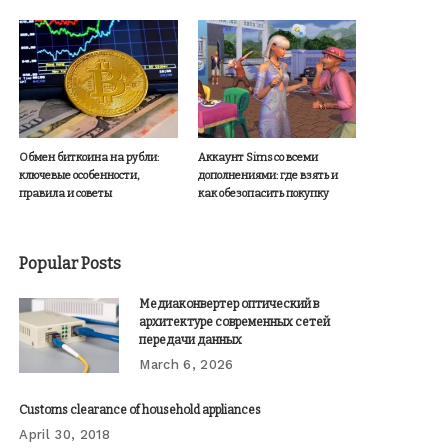
Обмен биткоина на рубли:
Аккаунт Sims со всеми
ключевые особенности,
дополнениями: где взять и
правила и советы
как обезопасить покупку
Popular Posts
Медиаконвертер оптический в
архитектуре современных сетей
передачи данных
March 6, 2026
Customs clearance of household appliances
April 30, 2018