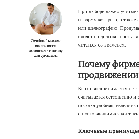
При выборе важно учитыват
и форму козырька, а также
или шелкографию. Продуман
влияет на долговечность, в
Лечебный массаж:
читаться со временем.
его значение
особенности и пользу
для организма
Почему фирме
продвижении
Кепка воспринимается не ка
считывается естественно и 
посадка удобная, изделие с
с повторяющимися контакта
Ключевые преимущес