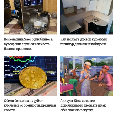
Кофемашина Saeco для бизнеса:
Как выбрать угловой кухонный
аутсорсинг сервиса как часть
гарнитур для маленькой кухни
бизнес-процессов
Обмен биткоина на рубли:
Аккаунт Sims со всеми
ключевые особенности, правила и
дополнениями: где взять и как
советы
обезопасить покупку