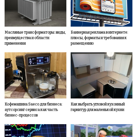
Масляные трансформаторы: виды,
Баннерная реклама в интернете:
преимущества и области
плюсы, форматы и требования к
применения
размещению
Кофемашина Saeco для бизнеса:
Как выбрать угловой кухонный
аутсорсинг сервиса как часть
гарнитур для маленькой кухни
бизнес-процессов