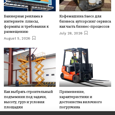
Баннерная реклама в
Кофемашина Saeco для
интернете: плюсы,
бизнеса: аутсорсинг сервиса
форматы и требования к
как часть бизнес-процессов
размещению
July 28, 2026
August 5, 2026
Как выбрать строительный
Применение,
подъемник под задачи,
характеристики и
высоту, груз и условия
достоинства вилочного
площадки
погрузчика
June 22, 2026
June 22, 2026