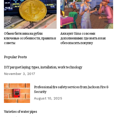
Обмен биткоина на рубли:
Аккаунт Sims со всеми
ключевые особенности, правила и
дополнениями: где взять и как
советы
обезопасить покупку
Popular Posts
DIY parquet laying: types, installation, work technology
November 3, 2017
Professional fire safety services from Jackson Fire &
Security
August 10, 2025
Varieties of water pipes