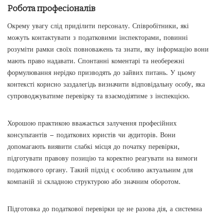
Робота професіоналів
Окрему увагу слід приділити персоналу. Співробітники, які
можуть контактувати з податковими інспекторами, повинні
розуміти рамки своїх повноважень та знати, яку інформацію вони
мають право надавати. Спонтанні коментарі та необережні
формулювання нерідко призводять до зайвих питань. У цьому
контексті корисно заздалегідь визначити відповідальну особу, яка
супроводжуватиме перевірку та взаємодіятиме з інспекцією.
Хорошою практикою вважається залучення професійних
консультантів – податкових юристів чи аудиторів. Вони
допомагають виявити слабкі місця до початку перевірки,
підготувати правову позицію та коректно реагувати на вимоги
податкового органу. Такий підхід є особливо актуальним для
компаній зі складною структурою або значним оборотом.
Підготовка до податкової перевірки це не разова дія, а системна