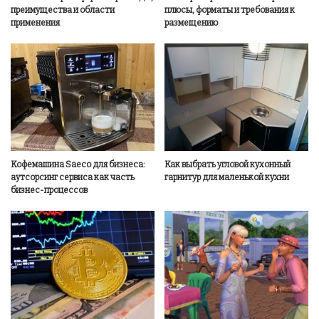
преимущества и области
плюсы, форматы и требования к
применения
размещению
Кофемашина Saeco для бизнеса:
Как выбрать угловой кухонный
аутсорсинг сервиса как часть
гарнитур для маленькой кухни
бизнес-процессов