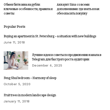
Обмен биткоина на рубли:
Аккаунт Sims со всеми
ключевые особенности, правила и
дополнениями: где взять и как
советы
обезопасить покупку
Popular Posts
Buying an apartment in St. Petersburg – a situation with new buildings
June 11, 2018
Лучшие идеи и советы по продвижению канала в
Telegram для быстрого роста аудитории
December 4, 2025
Feng Shui bedroom – Harmony of sleep
October 5, 2020
Fruit trees in modern landscape design
January 11, 2018