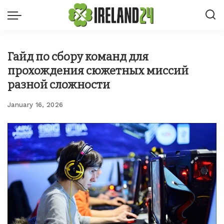
Гайд по сбору команд для
прохождения сюжетных миссий
разной сложности
January 16, 2026