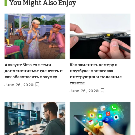
You Might Also Enjoy
Аккаунт Sims со всеми
Как заменить камеру в
дополнениями: где взять и
ноутбуке: пошаговая
как обезопасить покупку
инструкция и полезные
советы
June 26, 2026
June 26, 2026