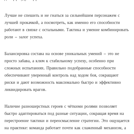
Лучше не спешить и не гнаться за сильнейшим персонажем с
лучшей прокачкой, а посмотреть, как именно его способности
работают в связке с остальными. Тактика и умение комбинировать
роли – залог успеха.
Балансировка состава на основе уникальных умений – это не
просто забава, а ключ к стабильному успеху, особенно при
сложных испытаниях. Правильно подобранные способности
обеспечивают уверенный контроль над ходом боя, сокращают
риски и дают возможность максимально быстро и эффективно
ликвидировать врагов.
Наличие разношерстных героев с чёткими ролями позволяет
быстро адаптироваться под разные ситуации, сокращая время на
перестроение тактики и переосмысление стратегии. Это ощущается
на практике: команда работает почти как слаженный механизм, а