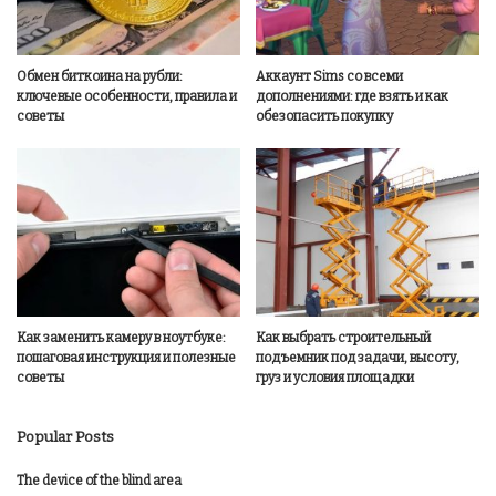
Обмен биткоина на рубли:
Аккаунт Sims со всеми
ключевые особенности, правила и
дополнениями: где взять и как
советы
обезопасить покупку
Как заменить камеру в ноутбуке:
Как выбрать строительный
пошаговая инструкция и полезные
подъемник под задачи, высоту,
советы
груз и условия площадки
Popular Posts
The device of the blind area