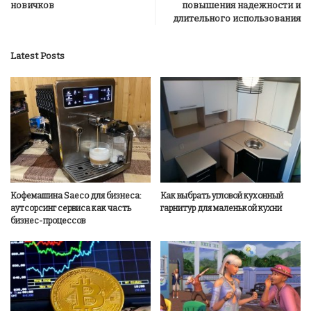
новичков
повышения надежности и
длительного использования
Latest Posts
Кофемашина Saeco для бизнеса:
Как выбрать угловой кухонный
аутсорсинг сервиса как часть
гарнитур для маленькой кухни
бизнес-процессов