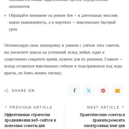
оппонентов
Обращайте внимание на режим боя – в длительных миссиях
важна выживаемость, а в коротких – максимально быстрый
урон
Оптимизируя свою экипировку и умения с учётом этих советов,
вы увеличите шансы на успешный исход любых задач и
существенно сократите время, нужное для их решения. Главное –
всегда оставаться максимально гибким и подстраиваться под ходы
врагов, не боясь менять тактику.
SHARE ON
PREVIOUS ARTICLE
NEXT ARTICLE
Эффективные стратегии
Практические советы и
продвижения веб-сайтов и
правила ремонта
полезные советы для
электронных плат для