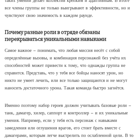
таких умений делает коллектив крепким и адаптивным. В итоге
все члены группы не только выигрывают в эффективности, но и
чувствуют свою значимость в каждом раунде.
Почему разные роли в отряде обязаны
перекрываться уникальными навыками
Самое важное – понимать, что любая миссия несёт с собой
определённые вызовы, и комбинация персонажей без учёта их
способностей может привести к тому, что однажды группа не
справится. Представь, что у тебя все бойцы наносят урон, но
никто не умеет лечить, или все только защищаются и не могут
наносить достаточного урона. Такая команда быстро загнётся.
Именно поэтому набор героев должен учитывать базовые роли –
танк, дамагер, хилер, саппорт и контроллер – и их уникальные
умения. Например, если у тебя есть персонаж с навыками
замедления или оглушения врагов, его стоит брать вместе с
дамагерами, которым легче выстрелить по ослабленной цели. В то