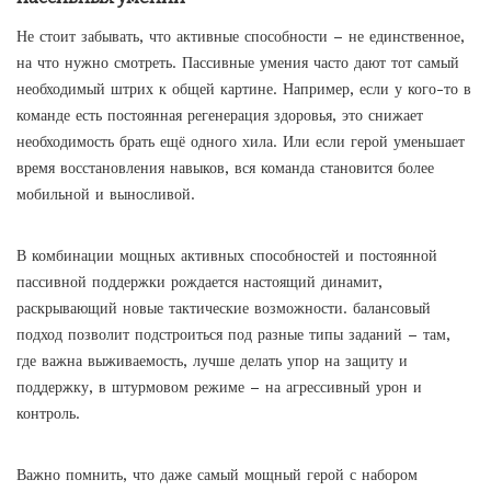
Не стоит забывать, что активные способности – не единственное,
на что нужно смотреть. Пассивные умения часто дают тот самый
необходимый штрих к общей картине. Например, если у кого-то в
команде есть постоянная регенерация здоровья, это снижает
необходимость брать ещё одного хила. Или если герой уменьшает
время восстановления навыков, вся команда становится более
мобильной и выносливой.
В комбинации мощных активных способностей и постоянной
пассивной поддержки рождается настоящий динамит,
раскрывающий новые тактические возможности. балансовый
подход позволит подстроиться под разные типы заданий – там,
где важна выживаемость, лучше делать упор на защиту и
поддержку, в штурмовом режиме – на агрессивный урон и
контроль.
Важно помнить, что даже самый мощный герой с набором