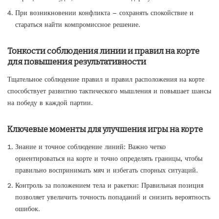
При возникновении конфликта – сохранять спокойствие и
стараться найти компромиссное решение.
Тонкости соблюдения линии и правил на корте
для повышения результативности
Тщательное соблюдение правил и правил расположения на корте
способствует развитию тактического мышления и повышает шансы
на победу в каждой партии.
Ключевые моменты для улучшения игры на корте
Знание и точное соблюдение линий: Важно четко
ориентироваться на корте и точно определять границы, чтобы
правильно воспринимать мяч и избегать спорных ситуаций.
Контроль за положением тела и ракетки: Правильная позиция
позволяет увеличить точность попаданий и снизить вероятность
ошибок.