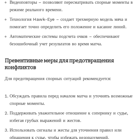
Видеоповторы – позволяют пересматривать спорные моменты в
режиме реального времени.
Технология Hawk-Eye – создает трехмерную модель мяча и
помогает точно определить его положение и касание линий.
Автоматические системы подсчета очков – обеспечивают
безошибочный учет результатов во время матча.
Превентивные меры для предотвращения
конфликтов
Для предотвращения спорных ситуаций рекомендуется:
Обсуждать правила перед началом матча и уточнять возможные
спорные моменты.
Поддерживать уважительное отношение к сопернику и судье,
избегая грубых выражений и жестов.
Использовать сигналы и жесты для уточнения правил или
обращения к судье, чтобы избежать недоразумений.