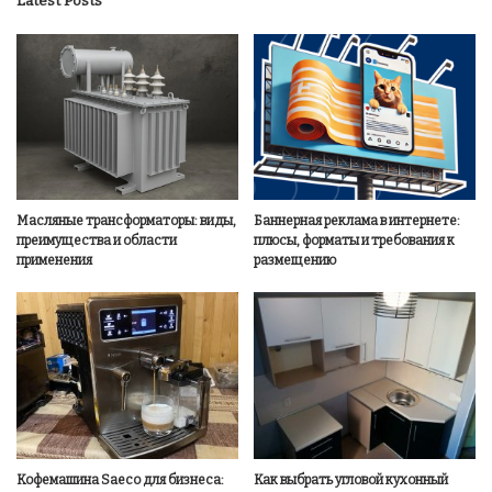
Latest Posts
Масляные трансформаторы: виды,
Баннерная реклама в интернете:
преимущества и области
плюсы, форматы и требования к
применения
размещению
Кофемашина Saeco для бизнеса:
Как выбрать угловой кухонный