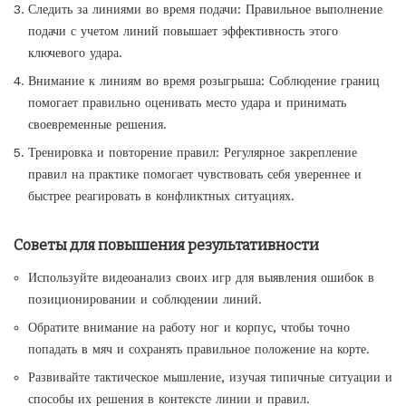
Следить за линиями во время подачи: Правильное выполнение
подачи с учетом линий повышает эффективность этого
ключевого удара.
Внимание к линиям во время розыгрыша: Соблюдение границ
помогает правильно оценивать место удара и принимать
своевременные решения.
Тренировка и повторение правил: Регулярное закрепление
правил на практике помогает чувствовать себя увереннее и
быстрее реагировать в конфликтных ситуациях.
Советы для повышения результативности
Используйте видеоанализ своих игр для выявления ошибок в
позиционировании и соблюдении линий.
Обратите внимание на работу ног и корпус, чтобы точно
попадать в мяч и сохранять правильное положение на корте.
Развивайте тактическое мышление, изучая типичные ситуации и
способы их решения в контексте линии и правил.