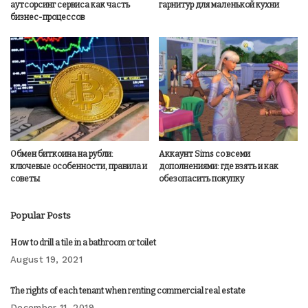
аутсорсинг сервиса как часть
гарнитур для маленькой кухни
бизнес-процессов
Обмен биткоина на рубли:
Аккаунт Sims со всеми
ключевые особенности, правила и
дополнениями: где взять и как
советы
обезопасить покупку
Popular Posts
How to drill a tile in a bathroom or toilet
August 19, 2021
The rights of each tenant when renting commercial real estate
December 11, 2019